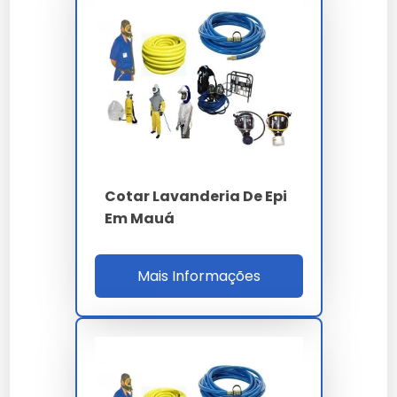
propostas personalizadas para garantir o melhor
custo-benefício em cada projeto.
Onde Comprar Preço Lavanderia
De Epi Em Mauá
Para garantir a procedência e qualidade técnica,
realize a aquisição através de canais oficiais e
fornecedores especializados. Nossa empresa oferece
Cotar Lavanderia De Epi
suporte completo na escolha do preço lavanderia de
epi em mauá ideal para sua aplicação.
Em Mauá
Perguntas Frequentes
Mais Informações
Qual o diferencial de preço
lavanderia de epi em mauá em
nossa empresa?