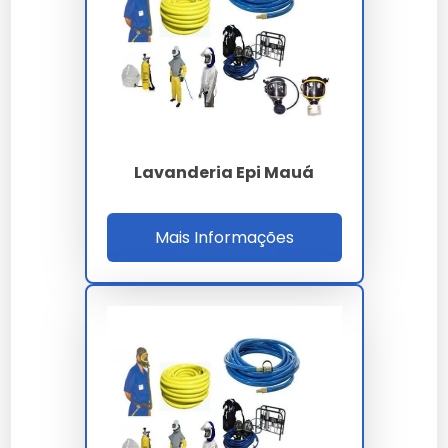
Nossas soluções passam por rigorosos controles,
garantindo performance superior às alternativas
comuns.
Existe garantia para preço
lavanderia de epi em mauá?
Lavanderia Epi Mauá
Sim, todos os nossos modelos de preço lavanderia de
epi em mauá contam com garantia de fábrica e
suporte técnico especializado.
Mais Informações
Como garantir a durabilidade de
preço lavanderia de epi em
mauá?
A conservação depende de boas práticas de
armazenamento e uso conforme a ficha técnica
oficial fornecida por nossa empresa.