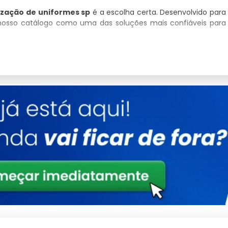
ização de uniformes sp
é a escolha certa. Desenvolvido para
 nosso catálogo como uma das soluções mais confiáveis para
Detalhes
Estrutura reforçada para uso contínuo
Validado sob rigorosos testes de qualidade
Design versátil para múltiplos cenários
Consultoria Especializada
mas técnicas.
nvestidor.
setor.
s complexos.
ambiental.